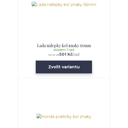
Lada nálepky kol znaky 56mm
skladem 3 sad
501 Kč
/
sad
cena od
Zvolit variantu