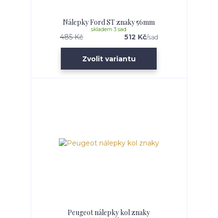
Nálepky Ford ST znaky 56mm
skladem 3 sad
485 Kč
512 Kč
/
sad
Zvolit variantu
Peugeot nálepky kol znaky