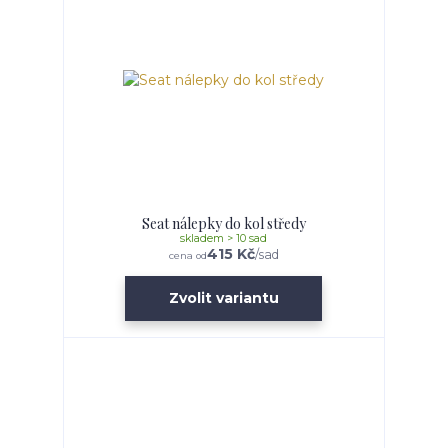
Seat nálepky do kol středy
skladem > 10 sad
415 Kč
/
sad
cena od
Zvolit variantu