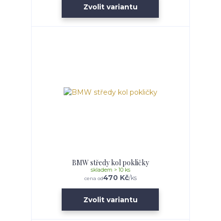
Zvolit variantu
BMW středy kol pokličky
skladem > 10 ks
470 Kč
/
ks
cena od
Zvolit variantu