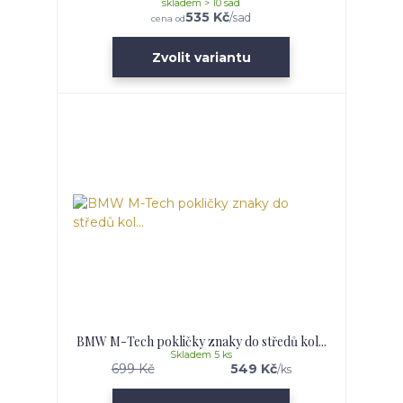
skladem > 10 sad
535 Kč
/
sad
cena od
Zvolit variantu
BMW M-Tech pokličky znaky do středů kol...
Skladem 5 ks
699 Kč
549 Kč
/
ks