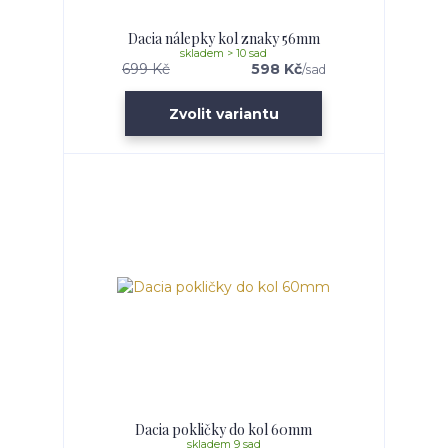
Dacia nálepky kol znaky 56mm
skladem > 10 sad
699 Kč
598 Kč
/
sad
Zvolit variantu
Dacia pokličky do kol 60mm
skladem 9 sad