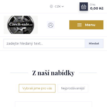
0
ks
CZK
0,00 Kč
Menu
Hledat
Z naší nabídky
Vybrali jsme pro vás
Nejprodávanější