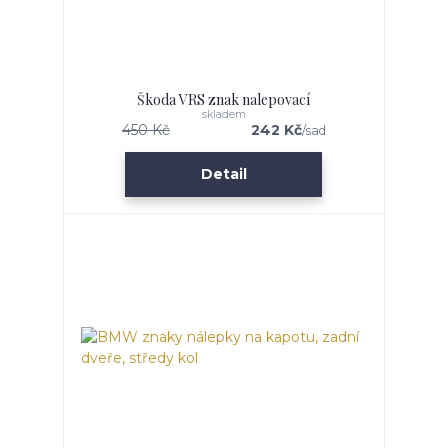
Škoda VRS znak nalepovací
skladem
450 Kč
242 Kč
/
sad
Detail