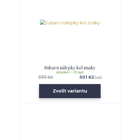
Subaru nálepky kol znaky
skladem > 10 sad
599 Kč
501 Kč
/
sad
Zvolit variantu