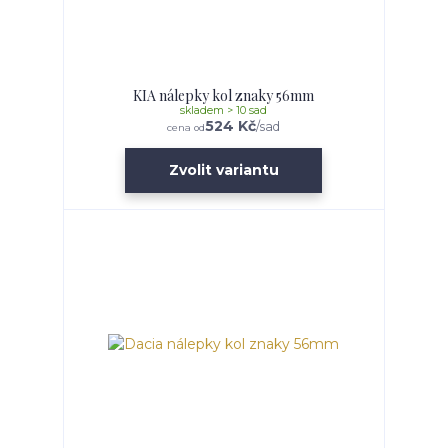
KIA nálepky kol znaky 56mm
skladem > 10 sad
524 Kč
/
sad
cena od
Zvolit variantu