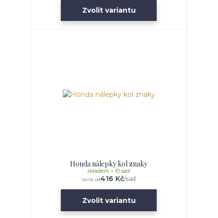
Zvolit variantu
Honda nálepky kol znaky
skladem > 10 sad
416 Kč
/
sad
cena od
Zvolit variantu