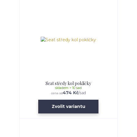
Seat středy kol pokličky
skladem > 10 sad
474 Kč
/
sad
cena od
Zvolit variantu