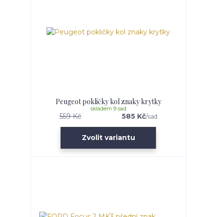
Peugeot pokličky kol znaky krytky
skladem 9 sad
559 Kč
585 Kč
/
sad
Zvolit variantu