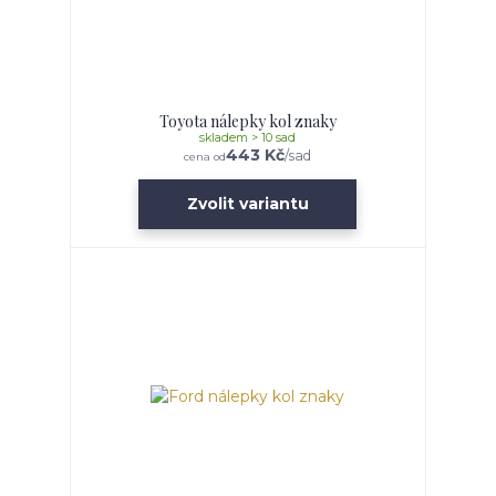
Toyota nálepky kol znaky
skladem > 10 sad
443 Kč
/
sad
cena od
Zvolit variantu