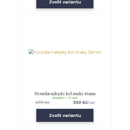
Zvolit variantu
Hyundai nálepky kol znaky 56mm
skladem > 10 sad
499 Kč
550 Kč
/
sad
Zvolit variantu