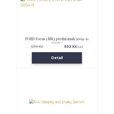
FORD Focus 2 MK3 přední znak 2004-11
skladem
699 Kč
593 Kč
/
sad
Detail