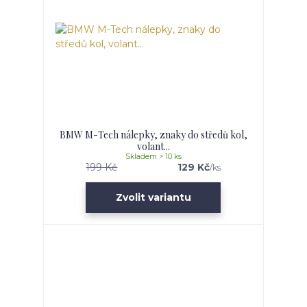
BMW M-Tech nálepky, znaky do středů kol,
volant...
Skladem > 10 ks
199 Kč
129 Kč
/
ks
Zvolit variantu