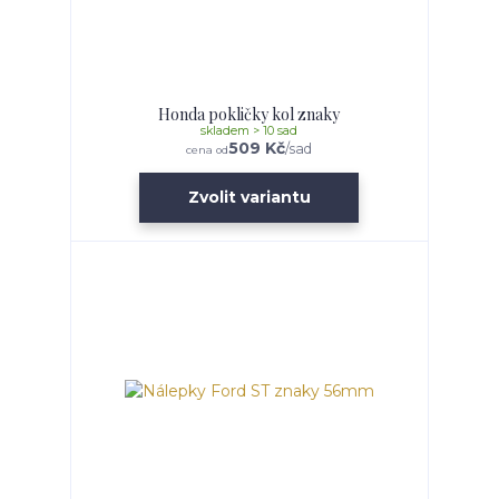
Honda pokličky kol znaky
skladem > 10 sad
509 Kč
/
sad
cena od
Zvolit variantu