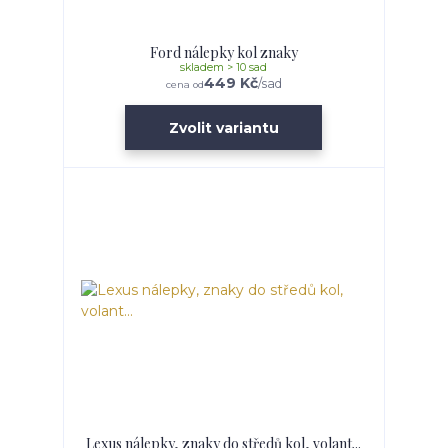
Ford nálepky kol znaky
skladem > 10 sad
449 Kč
/
sad
cena od
Zvolit variantu
Lexus nálepky, znaky do středů kol, volant...