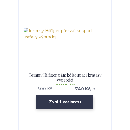
Tommy Hilfiger pánské koupací kraťasy
výprodej
skladem 3 ks
1 500 Kč
740 Kč
/
ks
Zvolit variantu