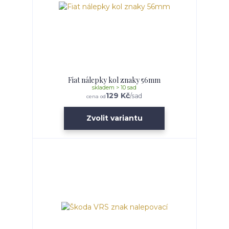
Fiat nálepky kol znaky 56mm
skladem > 10 sad
129 Kč
/
sad
cena od
Zvolit variantu