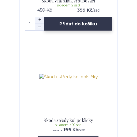
Škoda VRS znak šroubovací
skladem 2 sad
450 Kč
359 Kč
/
sad
Přidat do košíku
Škoda středy kol pokličky
skladem > 10 sad
199 Kč
/
sad
cena od