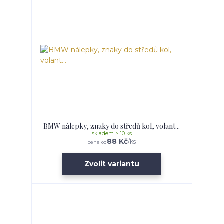
BMW nálepky, znaky do středů kol, volant...
skladem > 10 ks
88 Kč
/
ks
cena od
Zvolit variantu