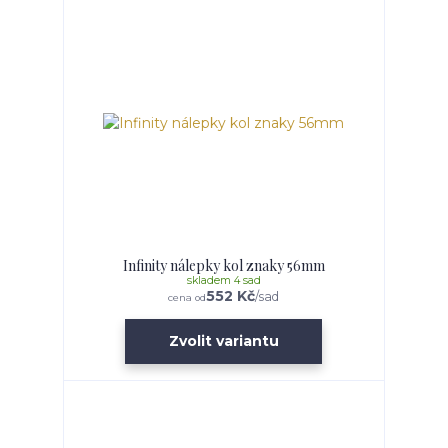
Infinity nálepky kol znaky 56mm
skladem 4 sad
552 Kč
/
sad
cena od
Zvolit variantu