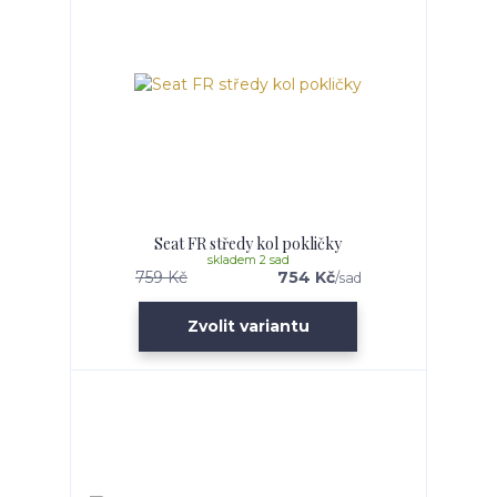
Seat FR středy kol pokličky
skladem 2 sad
759 Kč
754 Kč
/
sad
Zvolit variantu