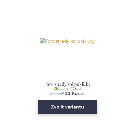
Ford středy kol pokličky
Skladem > 10 sad
423 Kč
/
sad
cena od
Zvolit variantu