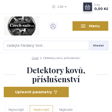
0
ks
CZK
0,00 Kč
Menu
Hledat
Úvod
Detektory kovů, příslušenství
Detektory kovů,
příslušenství
Upřesnit parametry
Nejnovější
Nejlevnější
Nejdražší