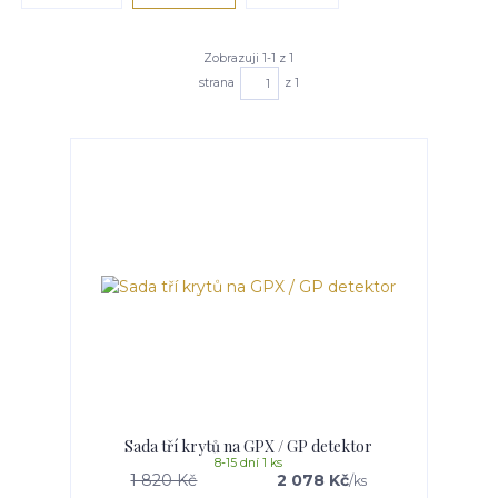
Zobrazuji 1-1 z 1
strana
z 1
Sada tří krytů na GPX / GP detektor
8-15 dní 1 ks
1 820 Kč
2 078 Kč
/
ks