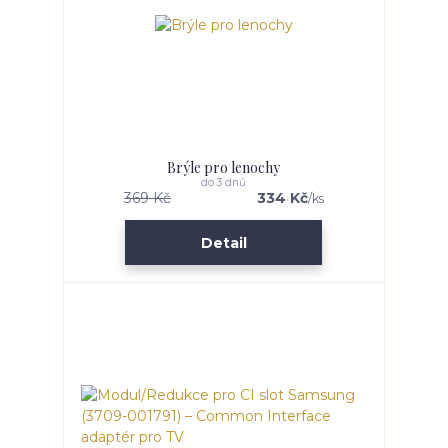
Brýle pro lenochy
do 3 dnů
369 Kč
334 Kč
/
ks
Detail