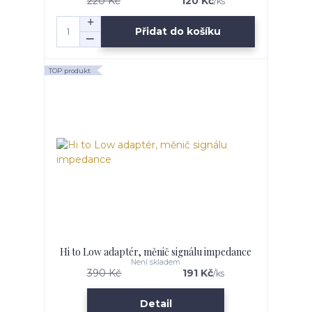
220 Kč
120 Kč
/
ks
Přidat do košíku
TOP produkt
Hi to Low adaptér, měnič signálu impedance
Není skladem
390 Kč
191 Kč
/
ks
Detail