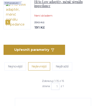
Hi to Low adaptér, měnič signálu
TOP produkt
impedance
Není skladem
1.
390 Kč
191 Kč
Upřesnit parametry
Nejnovější
Nejlevnější
Nejdražší
Zobrazuji 1-15 z 15
strana
z 1