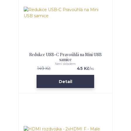
Redukce USB-C Pravoúhlá na Mini USB
samice
Není skladem
149 Kč
45 Kč
/
ks
Detail