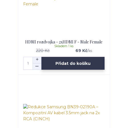
HDMI rozdvojka - 2xHDMI F - Male Female
Skladem 1 ks
220 Kč
69 Kč
/
ks
Přidat do košíku