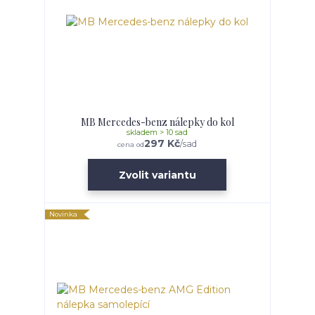
MB Mercedes-benz nálepky do kol
skladem > 10 sad
297 Kč
/
sad
cena od
Zvolit variantu
Novinka