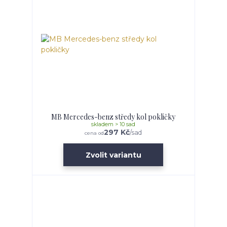
MB Mercedes-benz středy kol pokličky
skladem > 10 sad
297 Kč
/
sad
cena od
Zvolit variantu