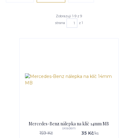
Zobrazuji 1-9 z 9
strana
z 1
Mercedes-Benz nálepka na klíč 14mm MB
skladem
159 Kč
35 Kč
/
ks