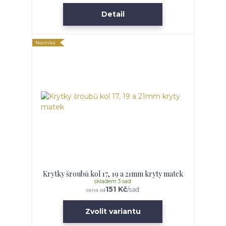
Detail
Novinka
Krytky šroubů kol 17, 19 a 21mm kryty matek
skladem 3 sad
151 Kč
/
sad
cena od
Zvolit variantu