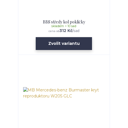
BBS středy kol pokličky
skladem > 10 sad
312 Kč
/
sad
cena od
Zvolit variantu