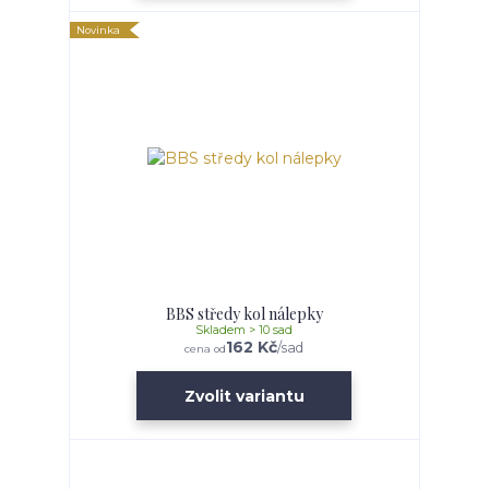
Novinka
BBS středy kol nálepky
Skladem > 10 sad
162 Kč
/
sad
cena od
Zvolit variantu