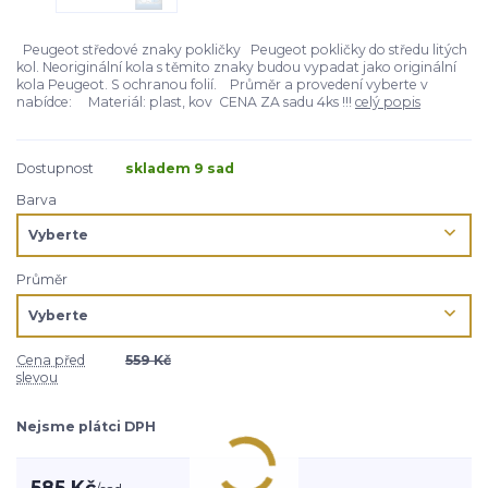
Peugeot středové znaky pokličky Peugeot pokličky do středu litých
kol. Neoriginální kola s těmito znaky budou vypadat jako originální
kola Peugeot. S ochranou folií. Průměr a provedení vyberte v
nabídce: Materiál: plast, kov CENA ZA sadu 4ks !!!
celý popis
Dostupnost
skladem 9 sad
Barva
Průměr
Cena před
559 Kč
slevou
Nejsme plátci DPH
585 Kč