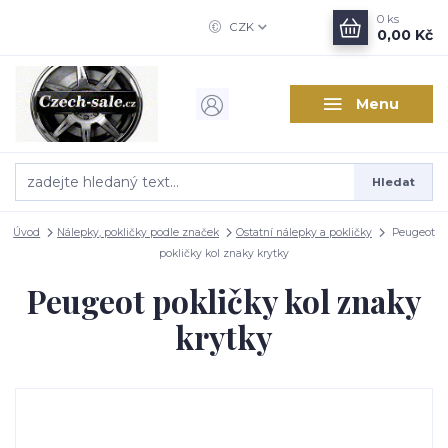
0
ks
CZK
0,00 Kč
Menu
Hledat
Úvod
Nálepky, pokličky podle značek
Ostatní nálepky a pokličky
Peugeot
pokličky kol znaky krytky
Peugeot pokličky kol znaky
krytky