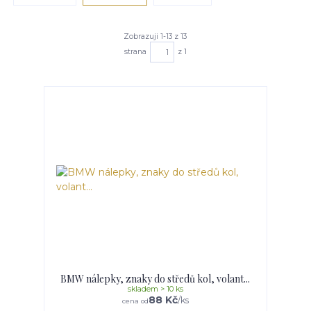
Zobrazuji 1-13 z 13
strana
z 1
BMW nálepky, znaky do středů kol, volant...
skladem > 10 ks
88 Kč
/
ks
cena od