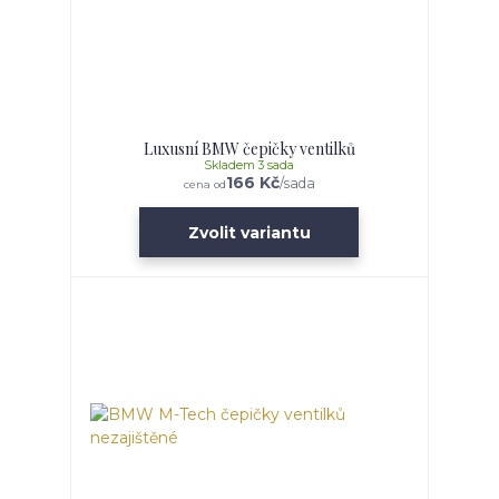
Luxusní BMW čepičky ventilků
Skladem 3 sada
166 Kč
/
sada
cena od
Zvolit variantu