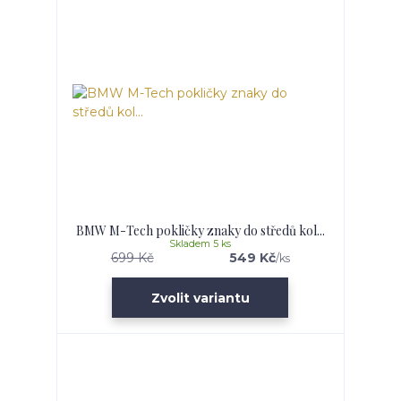
BMW M-Tech pokličky znaky do středů kol...
Skladem 5 ks
699 Kč
549 Kč
/
ks
Zvolit variantu