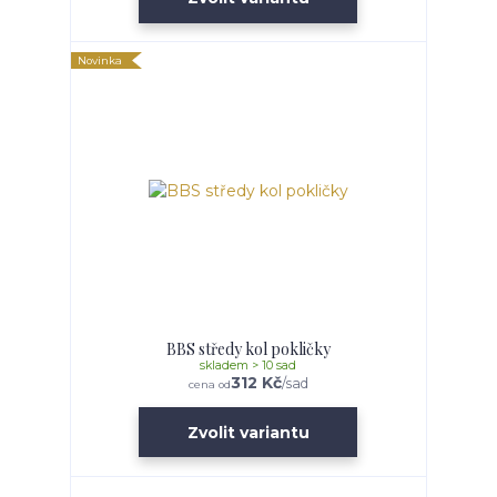
Novinka
BBS středy kol pokličky
skladem > 10 sad
312 Kč
/
sad
cena od
Zvolit variantu