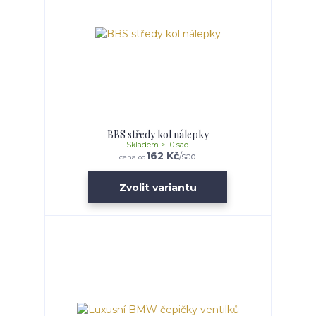
BBS středy kol nálepky
Skladem > 10 sad
162 Kč
/
sad
cena od
Zvolit variantu