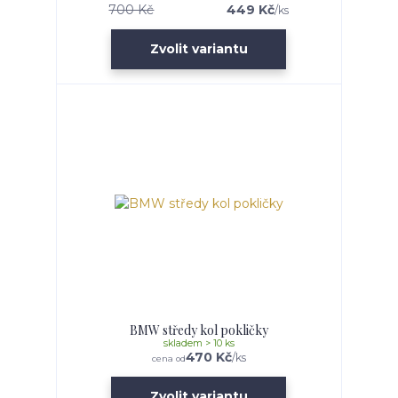
700 Kč
449 Kč
/
ks
Zvolit variantu
BMW středy kol pokličky
skladem > 10 ks
470 Kč
/
ks
cena od
Zvolit variantu