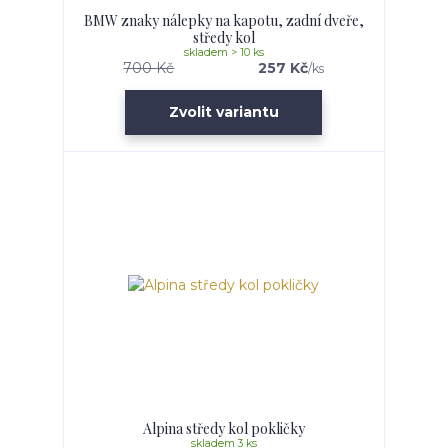
BMW znaky nálepky na kapotu, zadní dveře,
středy kol
skladem > 10 ks
700 Kč
257 Kč
/
ks
Zvolit variantu
Alpina středy kol pokličky
skladem 3 ks