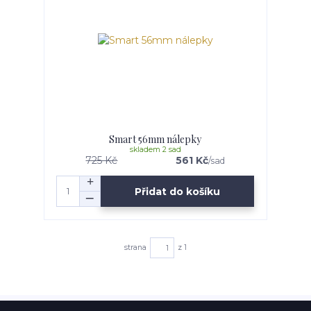
Smart 56mm nálepky
skladem 2 sad
725 Kč
561 Kč
/
sad
Přidat do košíku
strana
z 1