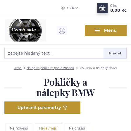
0
ks
CZK
0,00 Kč
Menu
Hledat
Úvod
Nálepky, pokličky podle značek
Pokličky a nálepky BMW
Pokličky a
nálepky BMW
Upřesnit parametry
Nejnovější
Nejlevnější
Nejdražší