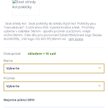
Seat středy kol Seat pokličky do středu litých kol. Pokličky jsou
"nacvakávací". S ochranou fólií. Vysoká kvalita a lesk. Průměry
vyberte v nabídce: 56mm - spodní průměr cca 52mm, vnější
vrchní 56mm. Číslo dílu pro porovnání 5JA601151A(Staré logo Škoda-
6U0601151L, VW logo-1J0 601 171) 56mm rel...
celý popis
Dostupnost
skladem > 10 sad
Barva
Průměr
Nejsme plátci DPH