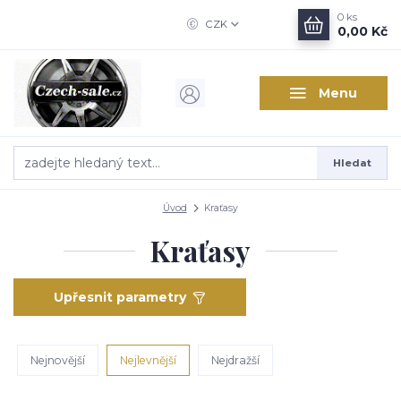
0
ks
CZK
0,00 Kč
Menu
Hledat
Úvod
Kraťasy
Kraťasy
Upřesnit parametry
Nejnovější
Nejlevnější
Nejdražší