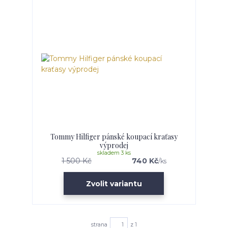
Tommy Hilfiger pánské koupací kraťasy
výprodej
skladem 3 ks
1 500 Kč
740 Kč
/
ks
Zvolit variantu
strana
z 1