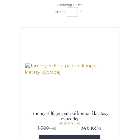
Zobrazuji 1-3 z 3
strana
z 1
Tommy Hilfiger pánské koupací kraťasy
výprodej
skladem 3 ks
1 500 Kč
740 Kč
/
ks