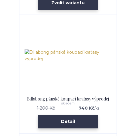
Zvolit variantu
Billabong pánské koupací kraťasy výprodej
skladem
1 200 Kč
740 Kč
/
ks
Detail