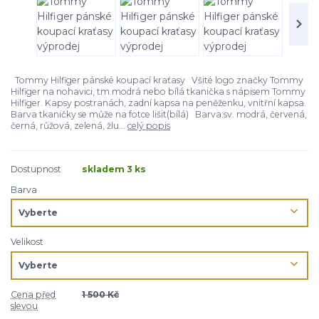
Tommy Hilfiger pánské koupací kraťasy Všité logo značky Tommy
Hilfiger na nohavici, tm.modrá nebo bílá tkanička s nápisem Tommy
Hilfiger. Kapsy postranách, zadní kapsa na peněženku, vnitřní kapsa.
Barva tkaničky se může na fotce lišit(bílá) Barva:sv. modrá, červená,
černá, růžová, zelená, žlu...
celý popis
Dostupnost
skladem 3 ks
Barva
Velikost
Cena před
1 500 Kč
slevou