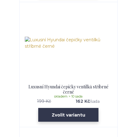
Luxusní Hyundai čepičky ventilků stříbrné
černé
skladem > 10 sada
199 Kč
162 Kč
/
sada
Zvolit variantu