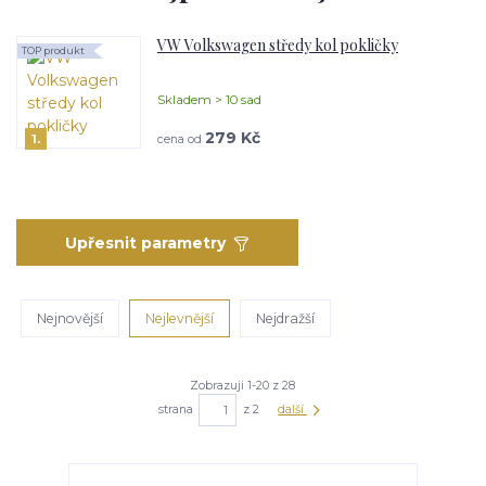
VW Volkswagen středy kol pokličky
TOP produkt
Skladem > 10 sad
279 Kč
1.
cena od
Upřesnit parametry
Nejnovější
Nejlevnější
Nejdražší
Zobrazuji 1-20 z 28
strana
z 2
další