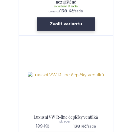
nezajištěné
skladem 9 sada
138 Kč
/
sada
cena od
Zvolit variantu
Luxusní VW R-line čepičky ventilků
skladem
199 Kč
138 Kč
/
sada