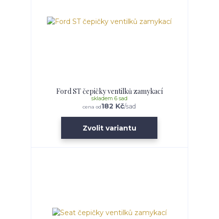
Ford ST čepičky ventilků zamykací
skladem 6 sad
182 Kč
/
sad
cena od
Zvolit variantu