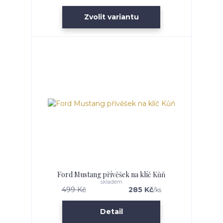
Zvolit variantu
Ford Mustang přívěšek na klíč Kůň
skladem
499 Kč
285 Kč
/
ks
Detail