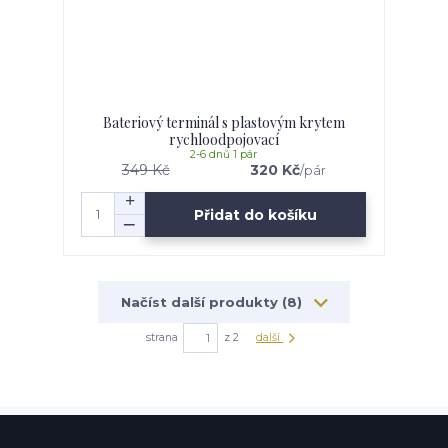
Bateriový terminál s plastovým krytem
rychloodpojovací
2-6 dnů 1 pár
349 Kč
320 Kč
/
pár
Přidat do košíku
Načíst další produkty (8)
strana
z 2
další