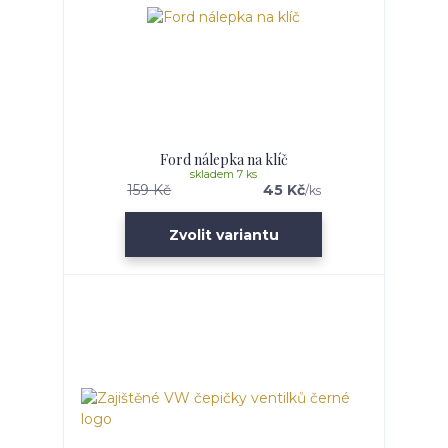
Ford nálepka na klíč
skladem 7 ks
159 Kč
45 Kč
/
ks
Zvolit variantu