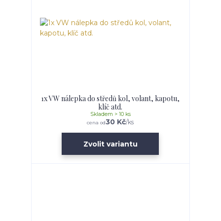
1x VW nálepka do středů kol, volant, kapotu,
klíč atd.
Skladem > 10 ks
30 Kč
/
ks
cena od
Zvolit variantu