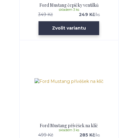
Ford Mustang čepičky ventilků
skladem 3 ks
349 Kč
249 Kč
/
ks
Zvolit variantu
Ford Mustang přívěšek na klíč
skladem 3 ks
499 Kč
285 Kč
/
ks