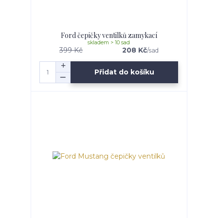
Ford čepičky ventilků zamykací
skladem > 10 sad
399 Kč
208 Kč
/
sad
Přidat do košíku