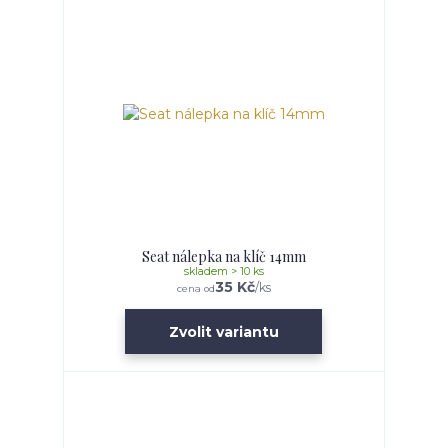
Seat nálepka na klíč 14mm
skladem > 10 ks
35 Kč
/
ks
cena od
Zvolit variantu