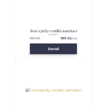
Seat čepičky ventilků zamykací
skladem
169 Kč
189 Kč
/
sad
Detail