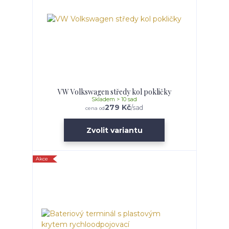
VW Volkswagen středy kol pokličky
Skladem > 10 sad
279 Kč
/
sad
cena od
Zvolit variantu
Akce