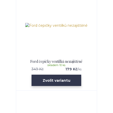
Ford čepičky ventilků nezajištěné
skladem 10 ks
349 Kč
179 Kč
/
ks
Zvolit variantu