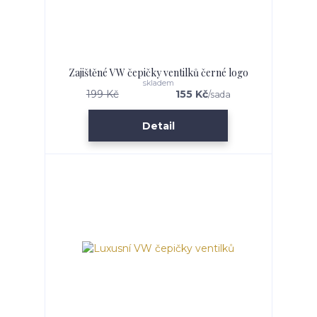
Zajištěné VW čepičky ventilků černé logo
skladem
199 Kč
155 Kč
/
sada
Detail