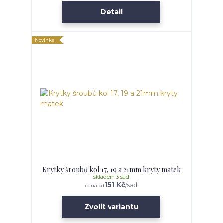
Detail
Novinka
Krytky šroubů kol 17, 19 a 21mm kryty matek
skladem 3 sad
151 Kč
/
sad
cena od
Zvolit variantu