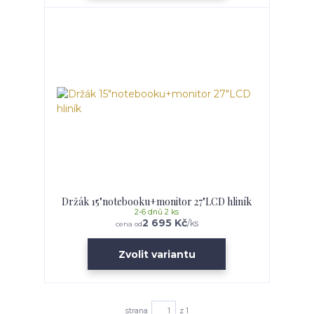
Držák 15"notebooku+monitor 27"LCD hliník
2-6 dnů 2 ks
2 695 Kč
/
ks
cena od
Zvolit variantu
strana
z 1