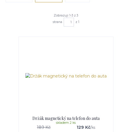
Zobrazuji 1-3 z 3
strana
z 1
Držák magnetický na telefon do auta
skladem 2 ks
189 Kč
129 Kč
/
ks