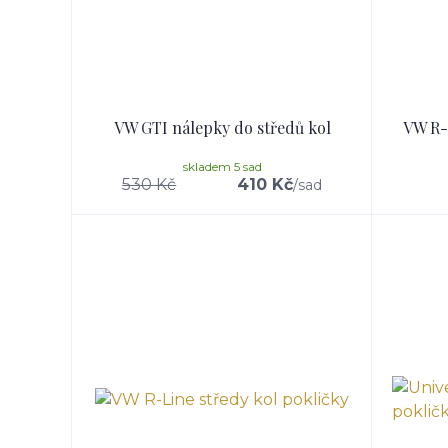
VW GTI nálepky do středů kol
VW R-l
skladem 5 sad
530 Kč
410 Kč
/
sad