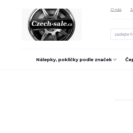
O nás
J
Nálepky, pokličky podle značek
Čep