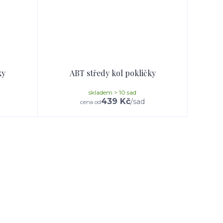
ky
ABT středy kol pokličky
skladem > 10 sad
439 Kč
/
sad
cena od