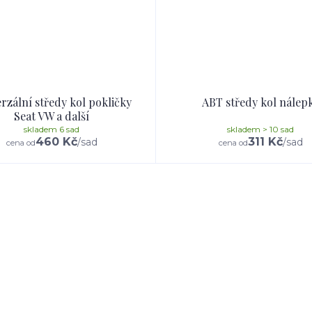
rzální středy kol pokličky
ABT středy kol nálep
Seat VW a další
skladem 6 sad
skladem > 10 sad
460 Kč
311 Kč
/
sad
/
sad
cena od
cena od