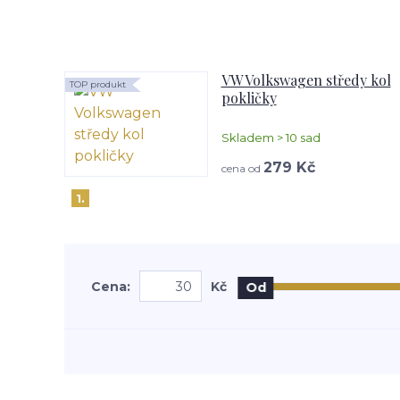
VW Volkswagen středy kol
TOP produkt
pokličky
Skladem > 10 sad
279 Kč
cena od
1.
Cena:
Kč
Od