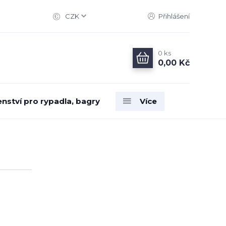
CZK
Přihlášení
0
ks
0,00 Kč
enství pro rypadla, bagry
Více