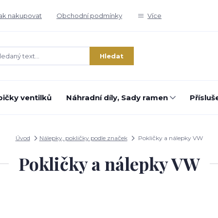
ak nakupovat
Obchodní podmínky
Více
Hledat
ičky ventilků
Náhradní díly, Sady ramen
Přísluš
Úvod
Nálepky, pokličky podle značek
Pokličky a nálepky VW
Pokličky a nálepky VW