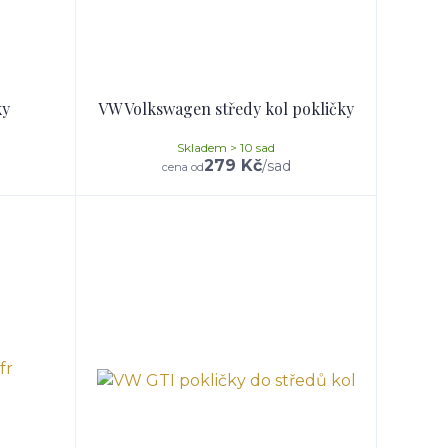
ky
VW Volkswagen středy kol pokličky
Skladem > 10 sad
279 Kč
/
sad
cena od