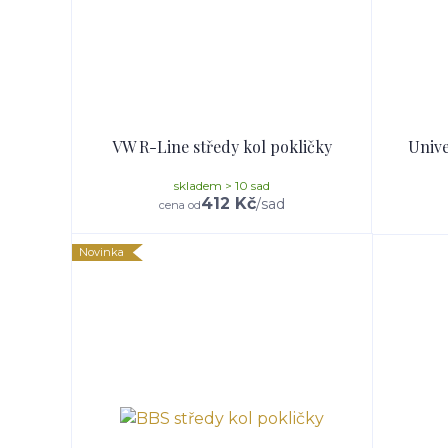
VW R-Line středy kol pokličky
Unive
skladem > 10 sad
412 Kč
/
sad
cena od
Novinka