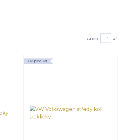
strana
z 1
TOP produkt