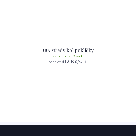
BBS středy kol pokličky
skladem > 10 sad
312 Kč
/
sad
cena od