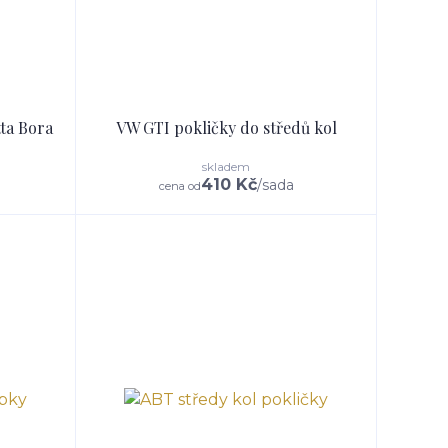
tta Bora
VW GTI pokličky do středů kol
skladem
410 Kč
/
sada
cena od