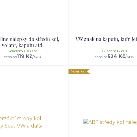
ine nálepky do středů kol,
VW znak na kapotu, kufr Je
volant, kapotu atd.
Skladem > 10 sad
skladem 8 kus
119 Kč
524 Kč
/
sad
/
kus
cena od
cena od
Novinka