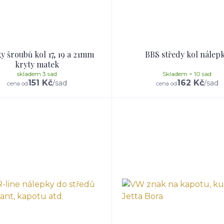
y šroubů kol 17, 19 a 21mm
BBS středy kol nálep
kryty matek
skladem 3 sad
Skladem > 10 sad
151 Kč
162 Kč
/
sad
/
sad
cena od
cena od