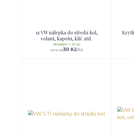
1x VW nálepka do středů kol,
Krytk
volant, kapotu, klíč atd.
Skladem > 10 ks
30 Kč
/
ks
cena od