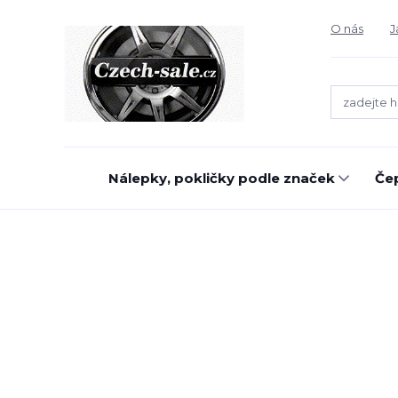
O nás
J
Nálepky, pokličky podle značek
Čep