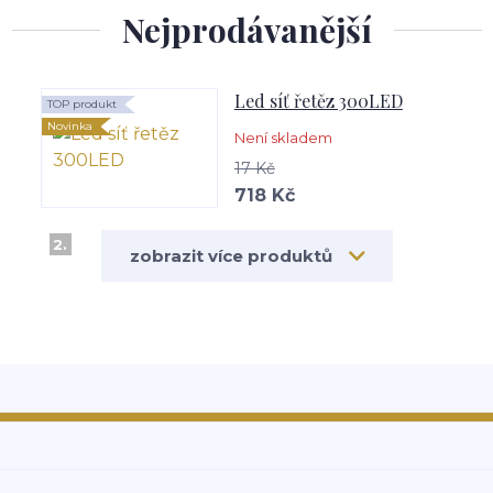
Nejprodávanější
Led síť řetěz 300LED
TOP produkt
Novinka
Není skladem
17 Kč
718 Kč
2.
zobrazit více produktů