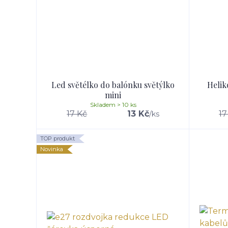
Led světélko do balónku světýlko
Helik
mini
Skladem > 10 ks
17 Kč
13 Kč
17
/
ks
TOP produkt
Novinka