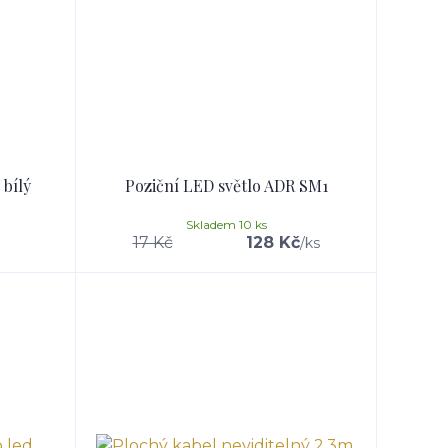
 bílý
Poziční LED světlo ADR SM1
Skladem 10 ks
17 Kč
128 Kč
/
ks