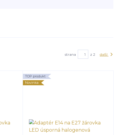
strana
z 2
další
TOP produkt
Novinka