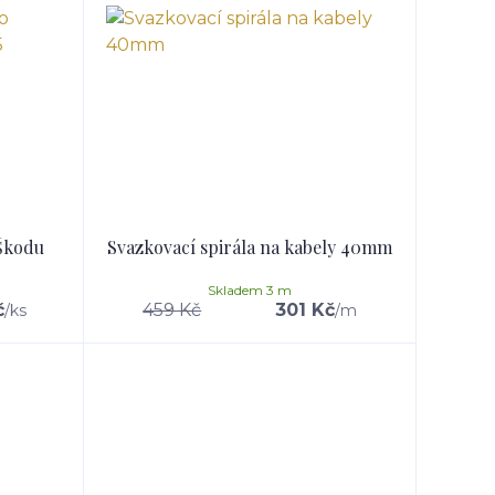
Škodu
Svazkovací spirála na kabely 40mm
Skladem 3 m
č
459 Kč
301 Kč
/
ks
/
m