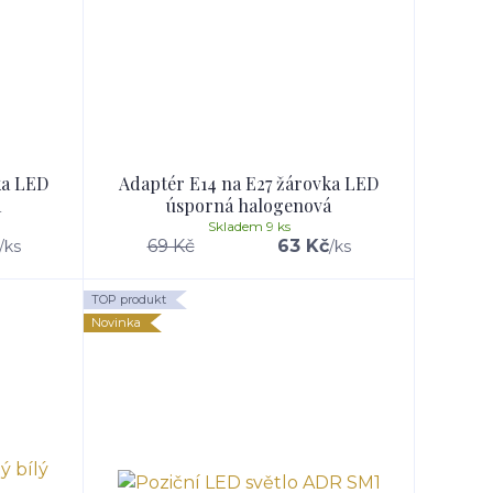
ka LED
Adaptér E14 na E27 žárovka LED
á
úsporná halogenová
Skladem 9 ks
69 Kč
63 Kč
/
ks
/
ks
TOP produkt
Novinka