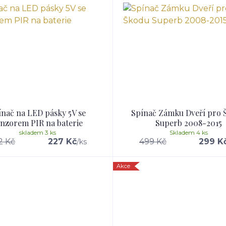
ínač na LED pásky 5V se
Spínač Zámku Dveří pro 
enzorem PIR na baterie
Superb 2008-2015
skladem 3 ks
Skladem 4 ks
2 Kč
227 Kč
499 Kč
299 K
/
ks
Akce