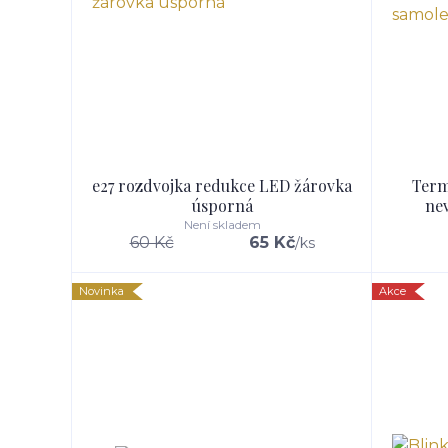
e27 rozdvojka redukce LED žárovka
Term
úsporná
nev
Není skladem
60 Kč
65 Kč
/
ks
Novinka
Akce