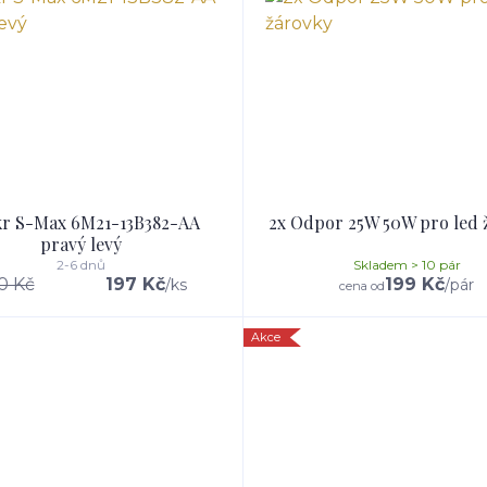
kr S-Max 6M21-13B382-AA
2x Odpor 25W 50W pro led 
pravý levý
2-6 dnů
Skladem > 10 pár
0 Kč
197 Kč
199 Kč
/
ks
/
pár
cena od
Akce