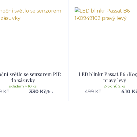
ční světlo se senzorem PIR
LED blinkr Passat B6 1K0
do zásuvky
pravý levý
skladem > 10 ks
2-6 dnů 2 ks
9 Kč
330 Kč
499 Kč
410 K
/
ks