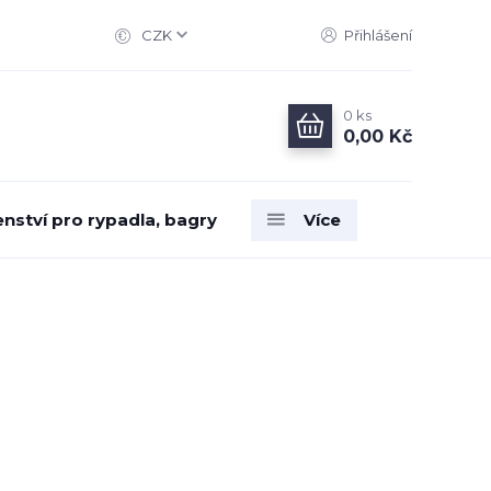
CZK
Přihlášení
0
ks
0,00 Kč
enství pro rypadla, bagry
Více