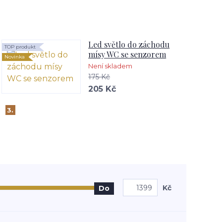
Led světlo do záchodu
TOP produkt
mísy WC se senzorem
Novinka
Není skladem
175 Kč
205 Kč
3.
Kč
Do