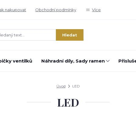
ak nakupovat
Obchodní podmínky
Více
Hledat
ičky ventilků
Náhradní díly, Sady ramen
Přísluš
Úvod
LED
LED