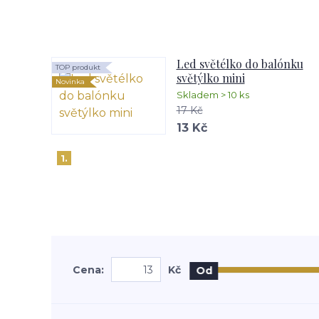
Led světélko do balónku
TOP produkt
světýlko mini
Novinka
Skladem > 10 ks
17 Kč
13 Kč
1.
Cena:
Kč
Od