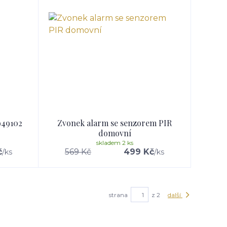
949102
Zvonek alarm se senzorem PIR
domovní
skladem 2 ks
č
569 Kč
499 Kč
/
ks
/
ks
strana
z 2
další