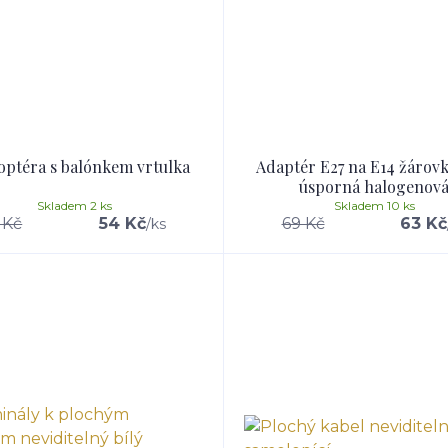
optéra s balónkem vrtulka
Adaptér E27 na E14 žárov
úsporná halogenov
Skladem 2 ks
Skladem 10 ks
 Kč
54 Kč
69 Kč
63 Kč
/
ks