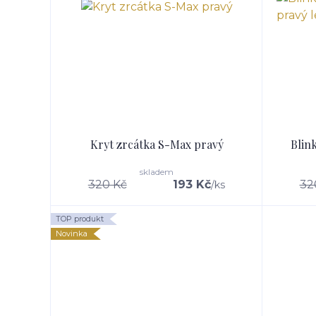
Kryt zrcátka S-Max pravý
Blin
skladem
320 Kč
193 Kč
32
/
ks
TOP produkt
Novinka