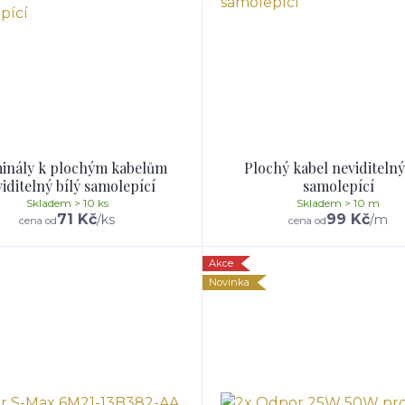
inály k plochým kabelům
Plochý kabel neviditelný
iditelný bílý samolepící
samolepící
Skladem > 10 ks
Skladem > 10 m
71 Kč
99 Kč
/
ks
/
m
cena od
cena od
Akce
Novinka