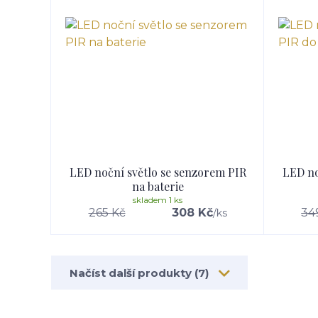
LED noční světlo se senzorem PIR
LED no
na baterie
skladem 1 ks
265 Kč
308 Kč
34
/
ks
Načíst další produkty (7)