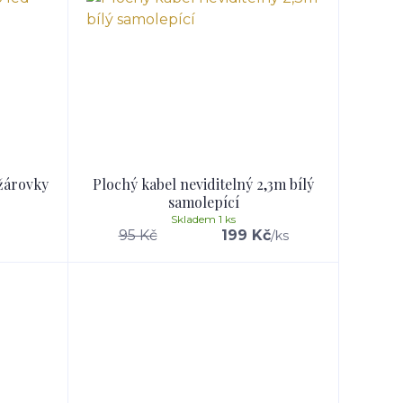
žárovky
Plochý kabel neviditelný 2,3m bílý
samolepící
Skladem 1 ks
95 Kč
199 Kč
/
ks