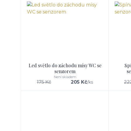
Led světlo do záchodu mísy WC se
Sp
senzorem
s
Není skladem
175 Kč
205 Kč
22
/
ks