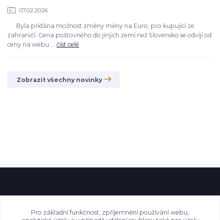
07.02.2026
Byla přidána možnost změny měny na Euro, pro kupující ze
zahraničí. Cena poštovného do jiných zemí než Slovensko se odvíjí od
ceny na webu ...
číst celé
Zobrazit všechny novinky
Pro základní funkčnost, zpříjemnění používání webu,