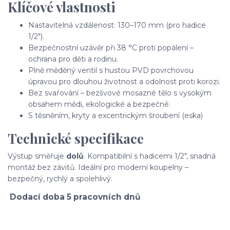
Klíčové vlastnosti
Nastavitelná vzdálenost: 130–170 mm (pro hadice
1/2").
Bezpečnostní uzávěr při 38 °C proti popálení –
ochrana pro děti a rodinu.
Plně měděný ventil s hustou PVD povrchovou
úpravou pro dlouhou životnost a odolnost proti korozi.
Bez svařování – bezšvové mosazné tělo s vysokým
obsahem mědi, ekologické a bezpečné.
S těsněním, kryty a excentrickým šroubení (eska)
Technické specifikace
Výstup směřuje
dolů
. Kompatibilní s hadicemi 1/2", snadná
montáž bez závitů. Ideální pro moderní koupelny –
bezpečný, rychlý a spolehlivý.
Dodací doba 5 pracovních dnů