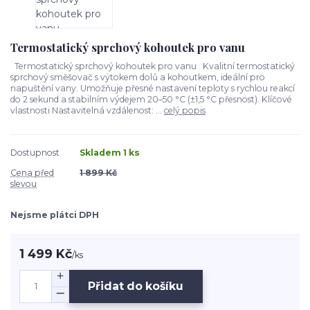
Termostatický sprchový kohoutek pro vanu
Termostatický sprchový kohoutek pro vanu Kvalitní termostatický
sprchový směšovač s výtokem dolů a kohoutkem, ideální pro
napuštění vany. Umožňuje přesné nastavení teploty s rychlou reakcí
do 2 sekund a stabilním výdejem 20–50 °C (±1,5 °C přesnost). Klíčové
vlastnosti Nastavitelná vzdálenost: ...
celý popis
Dostupnost
Skladem 1 ks
Cena před
1 899 Kč
slevou
Nejsme plátci DPH
1 499 Kč
/
ks
Přidat do košíku