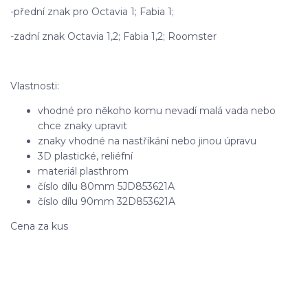
-přední znak pro Octavia 1; Fabia 1;
-zadní znak Octavia 1,2; Fabia 1,2; Roomster
Vlastnosti:
vhodné pro někoho komu nevadí malá vada nebo
chce znaky upravit
znaky vhodné na nastříkání nebo jinou úpravu
3D plastické, reliéfní
materiál plasthrom
číslo dílu 80mm 5JD853621A
číslo dílu 90mm 32D853621A
Cena za kus