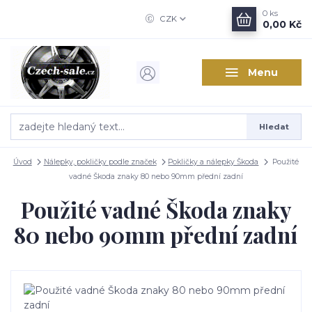
0
ks
CZK
0,00 Kč
Menu
Hledat
Úvod
Nálepky, pokličky podle značek
Pokličky a nálepky Škoda
Použité
vadné Škoda znaky 80 nebo 90mm přední zadní
Použité vadné Škoda znaky
80 nebo 90mm přední zadní