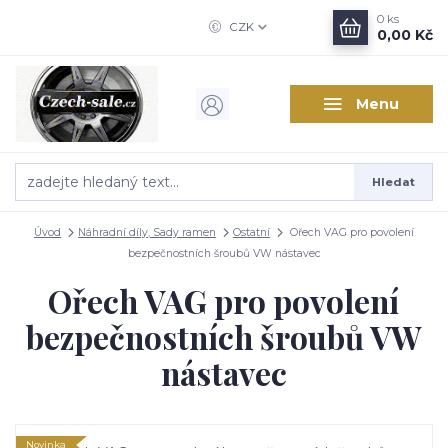
0
ks
CZK
0,00 Kč
Menu
Hledat
Úvod
Náhradní díly, Sady ramen
Ostatní
Ořech VAG pro povolení
bezpečnostních šroubů VW nástavec
Ořech VAG pro povolení
bezpečnostních šroubů VW
nástavec
Novinka