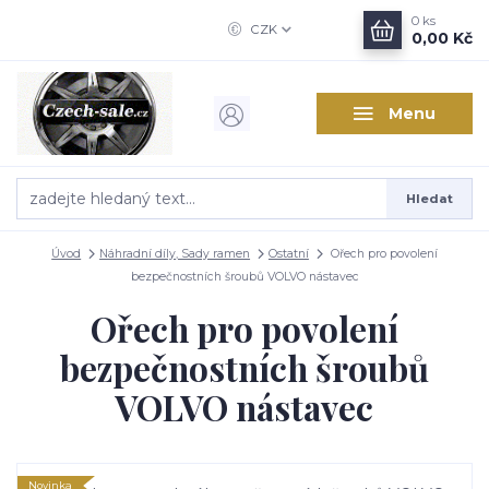
0
ks
CZK
0,00 Kč
Menu
Hledat
Úvod
Náhradní díly, Sady ramen
Ostatní
Ořech pro povolení
bezpečnostních šroubů VOLVO nástavec
Ořech pro povolení
bezpečnostních šroubů
VOLVO nástavec
Novinka