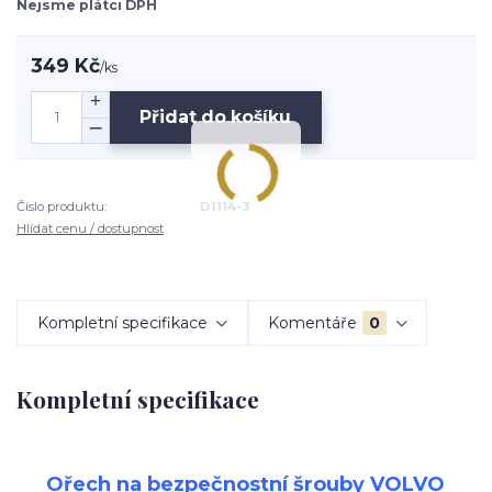
Nejsme plátci DPH
349 Kč
/
ks
Přidat do košíku
Číslo produktu:
D1114-3
Hlídat cenu / dostupnost
Kompletní specifikace
Komentáře
0
Kompletní specifikace
Ořech na bezpečnostní šrouby VOLVO