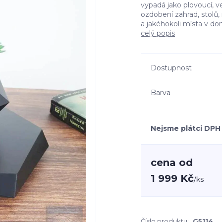
vypadá jako plovoucí, v
ozdobení zahrad, stolů, 
a jakéhokoli místa v do
celý popis
Dostupnost
Barva
Nejsme plátci DPH
cena od
1 999 Kč
/
ks
Číslo produktu:
G5114