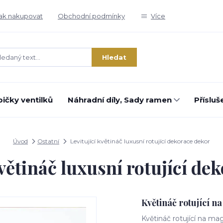
ak nakupovat
Obchodní podmínky
Více
Hledat
ičky ventilků
Náhradní díly, Sady ramen
Přísluš
Úvod
Ostatní
Levitující květináč luxusní rotující dekorace dekor
květináč luxusní rotující de
Květináč rotující n
Květináč rotující na m