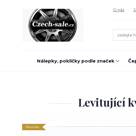
O nás
J
Nálepky, pokličky podle značek
Čep
Levitující 
Novinka