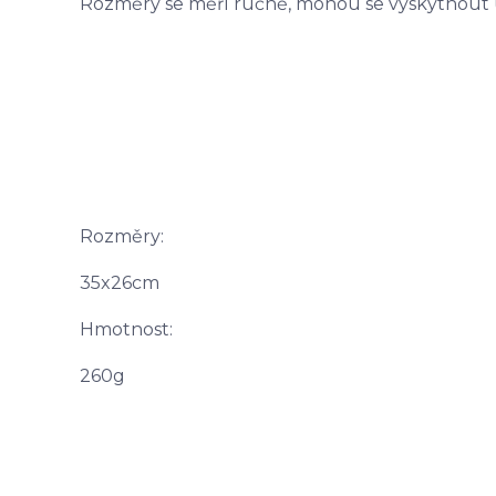
Rozměry se měří ručně, mohou se vyskytnout urč
Rozměry:
35x26cm
Hmotnost:
260g