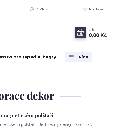
CZK
Přihlášení
0
ks
0,00 Kč
enství pro rypadla, bagry
Více
korace dekor
a magnetickém polštáři
agnetickém polštáři Jedinečný design, květináč