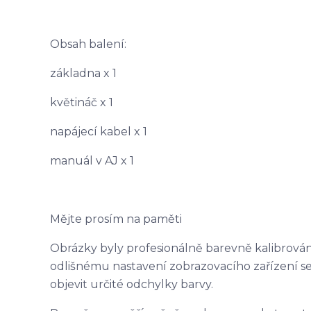
Obsah balení:
základna x 1
květináč x 1
napájecí kabel x 1
manuál v AJ x 1
Mějte prosím na paměti
Obrázky byly profesionálně barevně kalibrován
odlišnému nastavení zobrazovacího zařízení se
objevit určité odchylky barvy.