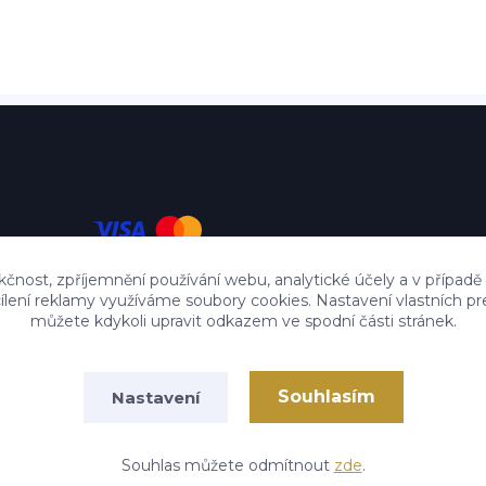
kčnost, zpříjemnění používání webu, analytické účely a v případě
cílení reklamy využíváme soubory cookies. Nastavení vlastních pr
můžete kdykoli upravit odkazem ve spodní části stránek.
Souhlasím
Nastavení
Copyright by Czech-sale.cz
Vytvořeno na
Eshop-rychle.cz
Souhlas můžete odmítnout
zde
.