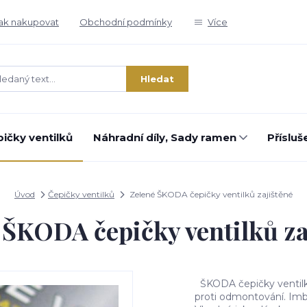
ak nakupovat
Obchodní podmínky
Více
Hledat
ičky ventilků
Náhradní díly, Sady ramen
Přísluš
Úvod
Čepičky ventilků
Zelené ŠKODA čepičky ventilků zajištěné
 ŠKODA čepičky ventilků za
ŠKODA čepičky ventilků,
proti odmontování. Imbu