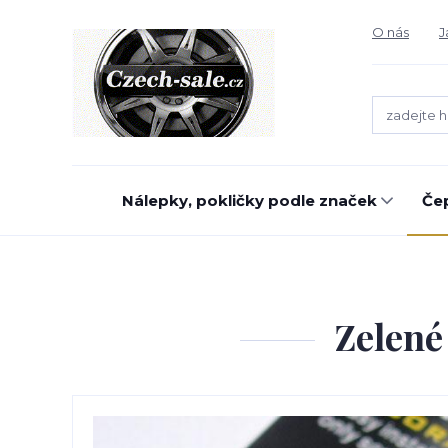
O nás
J
Nálepky, pokličky podle značek
Čep
Zelené