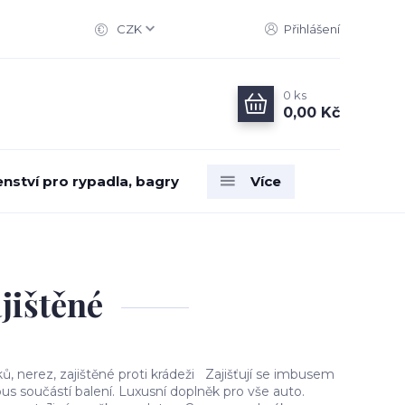
CZK
Přihlášení
0
ks
0,00 Kč
enství pro rypadla, bagry
Více
jištěné
 nerez, zajištěné proti krádeži Zajišťují se imbusem
s součástí balení. Luxusní doplněk pro vše auto.