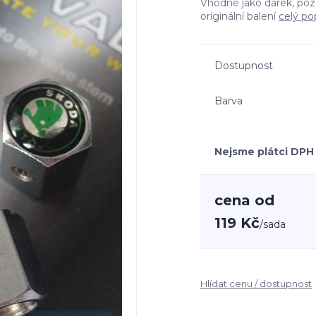
Vhodné jako dárek, poz
originální balení
celý po
Dostupnost
Barva
Nejsme plátci DPH
cena od
119 Kč
/
sada
Hlídat cenu / dostupnost