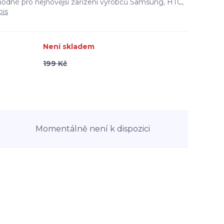
 Vhodné pro nejnovější zařízení výrobců Samsung, HTC,
pis
Není skladem
199 Kč
Momentálně není k dispozici