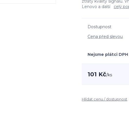
ztráty kvality signálu.
Lenovo a další
celý po
Dostupnost
Cena před slevou
Nejsme plátci DPH
101 Kč
/
ks
Hlídat cenu / dostupnost