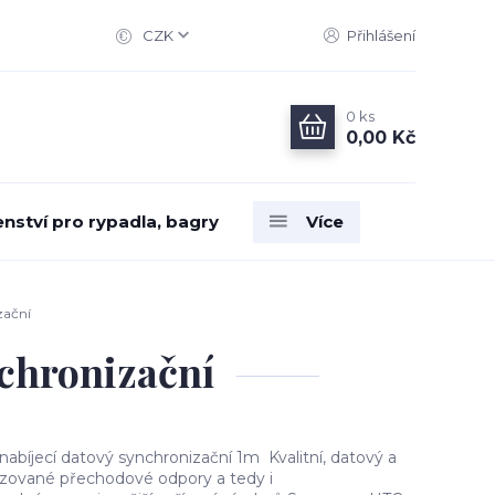
CZK
Přihlášení
0
ks
0,00 Kč
enství pro rypadla, bagry
Více
zační
nchronizační
abíjecí datový synchronizační 1m Kvalitní, datový a
lizované přechodové odpory a tedy i