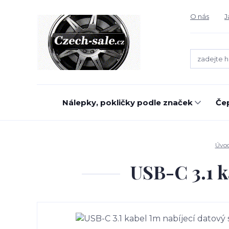
O nás
J
Nálepky, pokličky podle značek
Čep
Úvo
USB-C 3.1 k