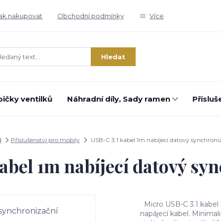
ak nakupovat
Obchodní podmínky
Více
Hledat
ičky ventilků
Náhradní díly, Sady ramen
Přísluš
d
Příslušenství pro mobily
USB-C 3.1 kabel 1m nabíjecí datový synchroni
abel 1m nabíjecí datový sy
Micro USB-C 3.1 kabel n
napájecí kabel. Minima