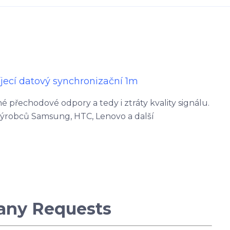
íjecí datový synchronizační
1m
né přechodové odpory a tedy i ztráty kvality signálu.
výrobců Samsung, HTC, Lenovo a další
any Requests