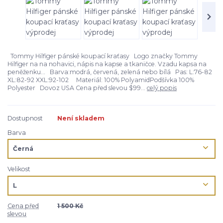
Tommy Hilfiger pánské koupací kraťasy Logo značky Tommy
Hilfiger na na nohavici, nápis na kapse a tkaničce. Vzadu kapsa na
peněženku... Barva:modrá, červená, zelená nebo bílá Pas: L:76-82
XL:82-92 XXL:92-102 Materiál: 100% PolyamidPodšívka 100%
Polyester Dovoz USA Cena před slevou $99...
celý popis
Dostupnost
Není skladem
Barva
Velikost
Cena před
1 500 Kč
slevou