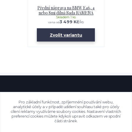
Přední náprava na BMW E46, 4
nebo 8mi dílná Sada RAMENA
Skladem 1 ks
3 499 Kč
/
ks
cena od
Zvolit variantu
Pro základní funkčnost, zpříjemnění používání webu,
analytické účely a v případě udělení souhlasu také pro účely
cílení reklamy využíváme soubory cookies. Nastavení vlastních
preferencí cookies můžete kdykoli upravit odkazem ve spodní
části stránek.