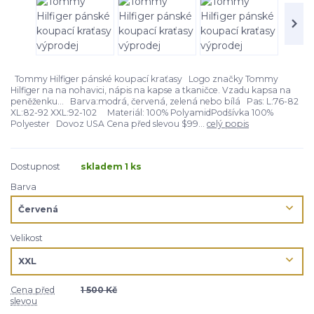
Tommy Hilfiger pánské koupací kraťasy Logo značky Tommy
Hilfiger na na nohavici, nápis na kapse a tkaničce. Vzadu kapsa na
peněženku... Barva:modrá, červená, zelená nebo bílá Pas: L:76-82
XL:82-92 XXL:92-102 Materiál: 100% PolyamidPodšívka 100%
Polyester Dovoz USA Cena před slevou $99...
celý popis
Dostupnost
skladem 1 ks
Barva
Velikost
Cena před
1 500 Kč
slevou