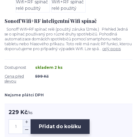
Sonoff Wifi+RF inteligentní Wifi spínač
Sonoff Wifi+RF spínač relé (použitý záruka 12měs.) Přehled Jedná
se o spínač používaný pro různé druhy spotřebičů. Pohodlná
automatizace domácích spotřebičů pomocí smartphonu nebo
tabletu nebo hlasového příkazu. Toto relé má navíc RF funkci, kterou
doporučujeme pro případný výpadek Wifi. Lze spá...
celý popis
Dostupnost
skladem 2 ks
Cena před
599 Kč
slevou
Nejsme plátci DPH
229 Kč
/
ks
Přidat do košíku