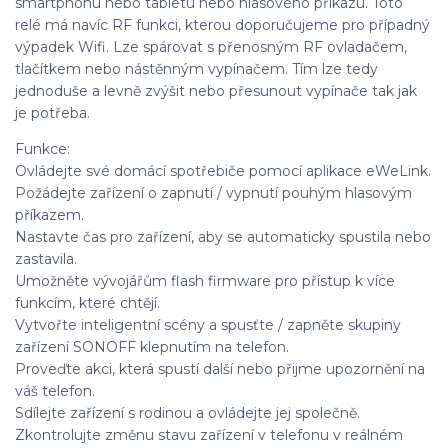
smartphonu nebo tabletu nebo hlasového příkazu. Toto
relé má navíc RF funkci, kterou doporučujeme pro případný
výpadek Wifi. Lze spárovat s přenosným RF ovladačem,
tlačítkem nebo nástěnným vypínačem. Tím lze tedy
jednoduše a levně zvýšit nebo přesunout vypínače tak jak
je potřeba.
Funkce:
Ovládejte své domácí spotřebiče pomocí aplikace eWeLink.
Požádejte zařízení o zapnutí / vypnutí pouhým hlasovým
příkazem.
Nastavte čas pro zařízení, aby se automaticky spustila nebo
zastavila.
Umožněte vývojářům flash firmware pro přístup k více
funkcím, které chtějí.
Vytvořte inteligentní scény a spusťte / zapněte skupiny
zařízení SONOFF klepnutím na telefon.
Proveďte akci, která spustí další nebo přijme upozornění na
váš telefon.
Sdílejte zařízení s rodinou a ovládejte jej společně.
Zkontrolujte změnu stavu zařízení v telefonu v reálném