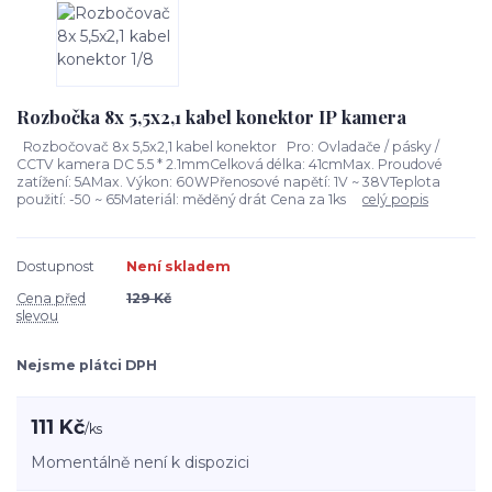
Rozbočka 8x 5,5x2,1 kabel konektor IP kamera
Rozbočovač 8x 5,5x2,1 kabel konektor Pro: Ovladače / pásky /
CCTV kamera DC 5.5 * 2.1mmCelková délka: 41cmMax. Proudové
zatížení: 5AMax. Výkon: 60WPřenosové napětí: 1V ~ 38VTeplota
použití: -50 ~ 65Materiál: měděný drát Cena za 1ks
celý popis
Dostupnost
Není skladem
Cena před
129 Kč
slevou
Nejsme plátci DPH
111 Kč
/
ks
Momentálně není k dispozici