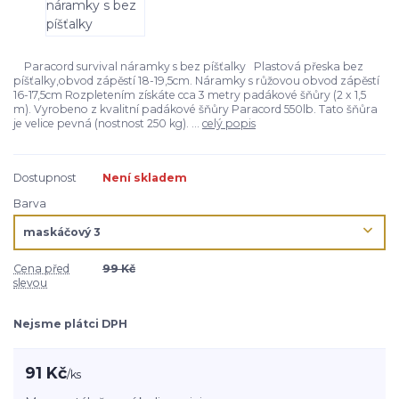
Paracord survival náramky s bez píšťalky Plastová přeska bez
píšťalky,obvod zápěstí 18-19,5cm. Náramky s růžovou obvod zápěstí
16-17,5cm Rozpletením získáte cca 3 metry padákové šňůry (2 x 1,5
m). Vyrobeno z kvalitní padákové šňůry Paracord 550lb. Tato šňůra
je velice pevná (nostnost 250 kg). ...
celý popis
Dostupnost
Není skladem
Barva
Cena před
99 Kč
slevou
Nejsme plátci DPH
91 Kč
/
ks