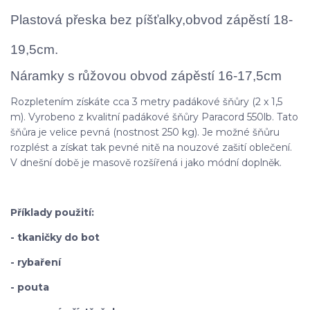
Plastová přeska bez píšťalky,obvod zápěstí 18-
19,5cm.
Náramky s růžovou obvod zápěstí 16-17,5cm
Rozpletením získáte cca 3 metry padákové šňůry (2 x 1,5
m). Vyrobeno z kvalitní padákové šňůry Paracord 550lb. Tato
šňůra je velice pevná (nostnost 250 kg). Je možné šňůru
rozplést a získat tak pevné nitě na nouzové zašití oblečení.
V dnešní době je masově rozšířená i jako módní doplněk.
Příklady použití:
- tkaničky do bot
- rybaření
- pouta