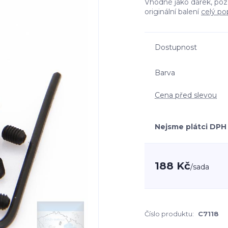
Vhodné jako dárek, poz
originální balení
celý po
Dostupnost
Barva
Cena před slevou
Nejsme plátci DPH
188 Kč
/
sada
Číslo produktu:
C7118