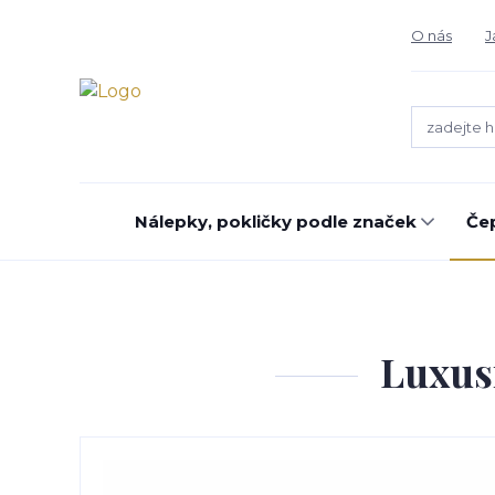
O nás
J
Nálepky, pokličky podle značek
Čep
Luxusn