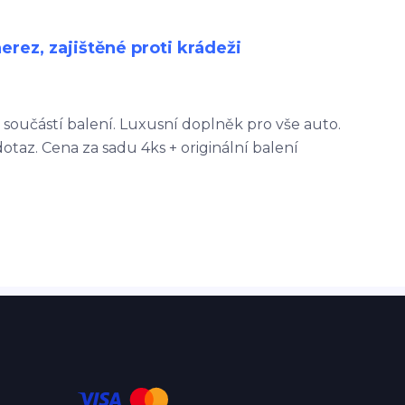
erez, zajištěné proti krádeži
 součástí balení. Luxusní doplněk pro vše auto.
otaz. Cena za sadu 4ks + originální balení