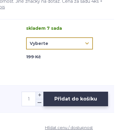
ornost. Jiné značky na dotaz. Cena za sadu 4ks +
pis
skladem 7 sada
199 Kč
Přidat do košíku
Hlídat cenu / dostupnost