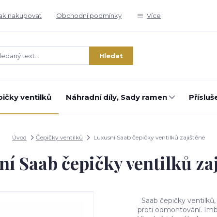
ak nakupovat
Obchodní podmínky
Více
Hledat
ičky ventilků
Náhradní díly, Sady ramen
Přísluš
Úvod
Čepičky ventilků
Luxusní Saab čepičky ventilků zajištěné
í Saab čepičky ventilků za
Saab čepičky ventilků, 
proti odmontování. Imbu