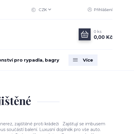
CZK
Přihlášení
0
ks
0,00 Kč
enství pro rypadla, bagry
Více
jištěné
nerez, zajištěné proti krádeži Zajišťují se imbusem
s součástí balení. Luxusní doplněk pro vše auto.