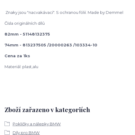
Znaky jsou "nacvakávací". S ochranou fólií. Made by Demmel
Čísla originálních dílů
82mm - 51148132375
74mm - 813237505 /20000263 /103334-10
Cena za 1ks
Materiál: plast,alu
Zboží zařazeno v kategoriích
Pokličky a nálepky BMW
Díly pro BMW