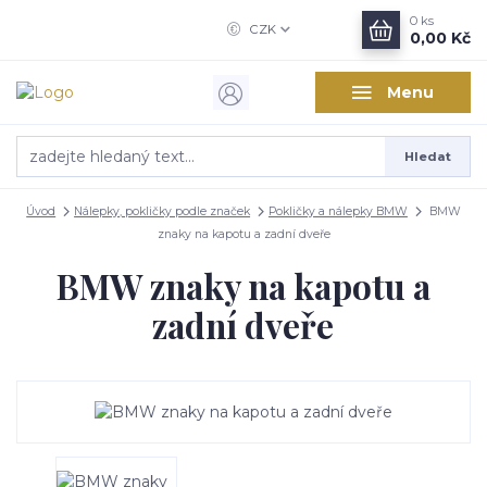
0
ks
CZK
0,00 Kč
Menu
Hledat
Úvod
Nálepky, pokličky podle značek
Pokličky a nálepky BMW
BMW
znaky na kapotu a zadní dveře
BMW znaky na kapotu a
zadní dveře