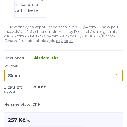
BMW znaky na kapotu nebo zadní dveře 82/74mm Znaky jsou
"nacvakávací". S ochranou fólií. Made by Demmel Čísla originálních
dílů 82mm - 51148132375 74mm - 813237505 /20000263 /103334-10
Cena za 1ks Materiál: plast,alu
celý popis
Dostupnost
Skladem 8 ks
Průměr
Cena před
700 Kč
slevou
Nejsme plátci DPH
257 Kč
/
ks