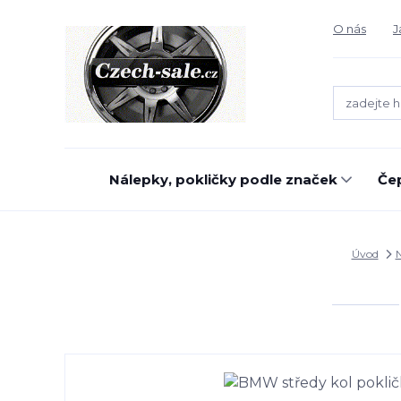
O nás
J
Nálepky, pokličky podle značek
Čep
Úvod
N