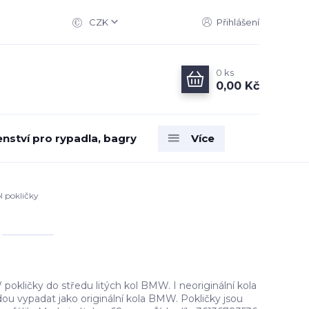
CZK
Přihlášení
0
ks
0,00 Kč
enství pro rypadla, bagry
Více
 pokličky
ličky do středu litých kol BMW. I neoriginální kola
ou vypadat jako originální kola BMW. Pokličky jsou