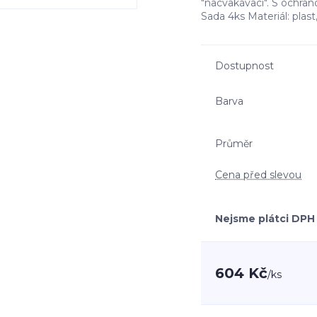
"nacvakávací". S ochrano
Sada 4ks Materiál: plast
Dostupnost
Barva
Průměr
Cena před slevou
Nejsme plátci DPH
604 Kč
/
ks