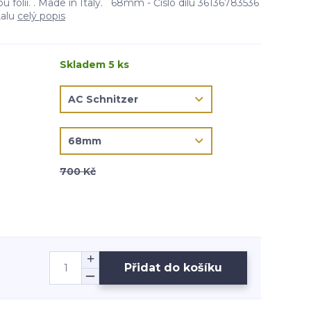
u fólií. . Made in Italy. 68mm - Číslo dílu 36136783536
,alu
celý popis
Skladem 5 ks
700 Kč
Přidat do košíku