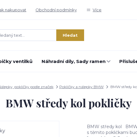
ak nakupovat
Obchodní podmínky
Více
Hledat
ičky ventilků
Náhradní díly, Sady ramen
Přísluš
álepky, pokličky podle značek
Pokličky a nálepky BMW
BMW středy kol
BMW středy kol pokličky
BMW středy kol BMW pok
s těmito pokličkami bud