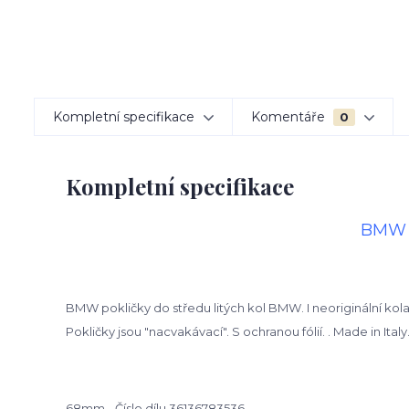
Kompletní specifikace
Komentáře
0
Kompletní specifikace
BMW s
BMW pokličky do středu litých kol BMW. I neoriginální kol
Pokličky jsou "nacvakávací". S ochranou fólií. . Made in Italy
68mm - Číslo dílu 36136783536