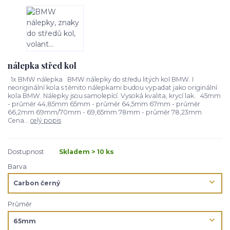
nálepka střed kol
1x BMW nálepka BMW nálepky do středu litých kol BMW. I
neoriginální kola s těmito nálepkami budou vypadat jako originální
kola BMW. Nálepky jsou samolepící. Vysoká kvalita, krycí lak. 45mm
- průměr 44,85mm 65mm - průměr 64,5mm 67mm - průměr
66,2mm 69mm/70mm - 69,65mm 78mm - průměr 78,23mm
Cena...
celý popis
Dostupnost
Skladem > 10 ks
Barva
Průměr