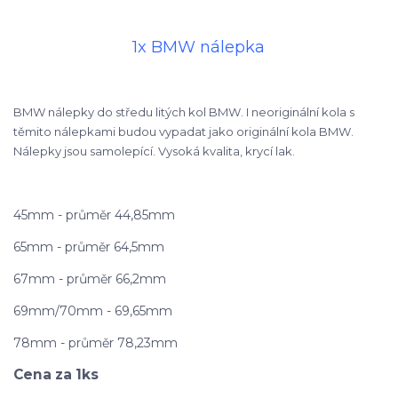
1x BMW nálepka
BMW nálepky do středu litých kol BMW. I neoriginální kola s
těmito nálepkami budou vypadat jako originální kola BMW.
Nálepky jsou samolepící. Vysoká kvalita, krycí lak.
45mm - průměr 44,85mm
65mm - průměr 64,5mm
67mm - průměr 66,2mm
69mm/70mm - 69,65mm
78mm - průměr 78,23mm
Cena za 1ks