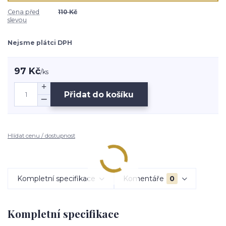
Cena před
110 Kč
slevou
Nejsme plátci DPH
97 Kč
/
ks
Přidat do košíku
Hlídat cenu / dostupnost
Kompletní specifikace
Komentáře
0
Kompletní specifikace