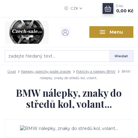
0
ks
CZK
0,00 Kč
Menu
Hledat
Úvod
Nálepky, pokličky podle značek
Pokličky a nálepky BMW
BMW
nálepky, znaky do středů kol, volant...
BMW nálepky, znaky do
středů kol, volant...