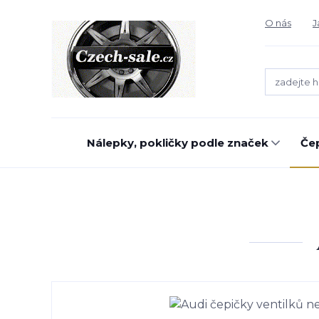
O nás
J
Nálepky, pokličky podle značek
Čep