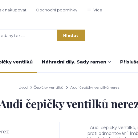
ak nakupovat
Obchodní podmínky
Více
Hledat
ičky ventilků
Náhradní díly, Sady ramen
Přísluš
Úvod
Čepičky ventilků
Audi čepičky ventilků nerez
Audi čepičky ventilků nere
Audi čepičky ventilků, 
proti odmontování. Imbu