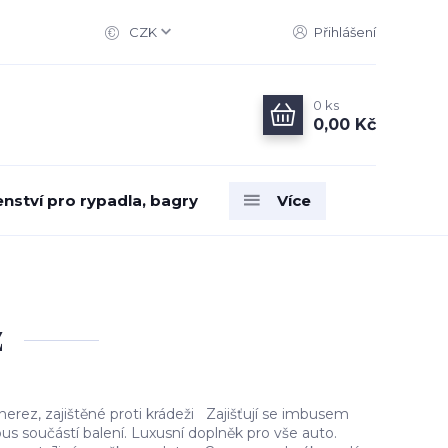
CZK
Přihlášení
0
ks
0,00 Kč
enství pro rypadla, bagry
Více
z
nerez, zajištěné proti krádeži Zajišťují se imbusem
s součástí balení. Luxusní doplněk pro vše auto.