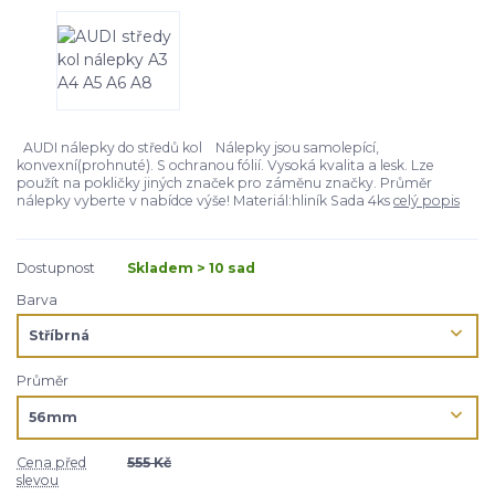
AUDI nálepky do středů kol Nálepky jsou samolepící,
konvexní(prohnuté). S ochranou fólií. Vysoká kvalita a lesk. Lze
použít na pokličky jiných značek pro záměnu značky. Průměr
nálepky vyberte v nabídce výše! Materiál:hliník Sada 4ks
celý popis
Dostupnost
Skladem > 10 sad
Barva
Průměr
Cena před
555 Kč
slevou