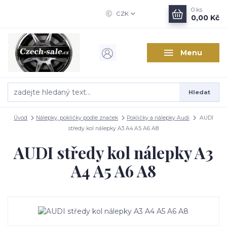
0
ks
CZK
0,00 Kč
Menu
Hledat
Úvod
Nálepky, pokličky podle značek
Pokličky a nálepky Audi
AUDI
středy kol nálepky A3 A4 A5 A6 A8
AUDI středy kol nálepky A3
A4 A5 A6 A8