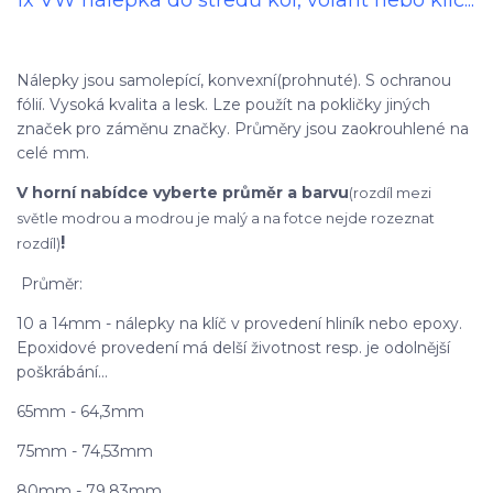
1x VW nálepka do středů kol, volant nebo klíč...
Nálepky jsou samolepící, konvexní(prohnuté). S ochranou
fólií. Vysoká kvalita a lesk. Lze použít na pokličky jiných
značek pro záměnu značky. Průměry jsou zaokrouhlené na
celé mm.
V horní nabídce vyberte průměr a barvu
(rozdíl mezi
světle modrou a modrou je malý a na fotce nejde rozeznat
!
rozdíl)
Průměr:
10 a 14mm - nálepky na klíč v provedení hliník nebo epoxy.
Epoxidové provedení má delší životnost resp. je odolnější
poškrábání...
65mm - 64,3mm
75mm - 74,53mm
80mm - 79.83mm