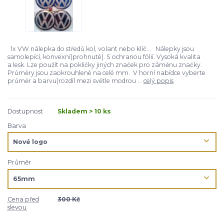
1x VW nálepka do středů kol, volant nebo klíč... Nálepky jsou
samolepící, konvexní(prohnuté). S ochranou fólií. Vysoká kvalita
a lesk. Lze použít na pokličky jiných značek pro záměnu značky.
Průměry jsou zaokrouhlené na celé mm. V horní nabídce vyberte
průměr a barvu(rozdíl mezi světle modrou ...
celý popis
Dostupnost
Skladem > 10 ks
Barva
Průměr
Cena před
300 Kč
slevou