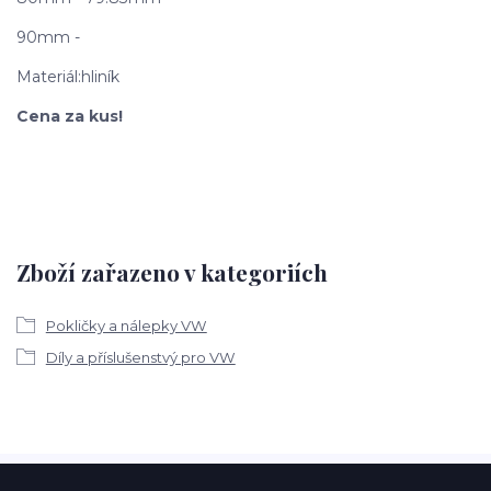
90mm -
Materiál:hliník
Cena za kus!
Zboží zařazeno v kategoriích
Pokličky a nálepky VW
Díly a příslušenstvý pro VW