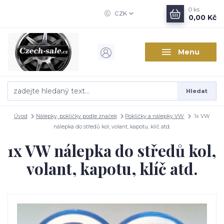
0
ks
CZK
0,00 Kč
Menu
Hledat
Úvod
Nálepky, pokličky podle značek
Pokličky a nálepky VW
1x VW
nálepka do středů kol, volant, kapotu, klíč atd.
1x VW nálepka do středů kol,
volant, kapotu, klíč atd.