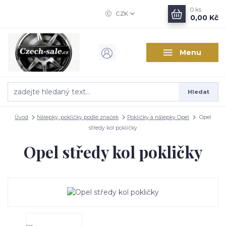
0
ks
CZK
0,00 Kč
Menu
Hledat
Úvod
Nálepky, pokličky podle značek
Pokličky a nálepky Opel
Opel
středy kol pokličky
Opel středy kol pokličky