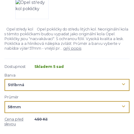
Opel středy kol Opel pokličky do středu litých kol. Neoriginální kola
s těmito pokličkami budou vypadat jako originální kola Opel.
Pokličky jsou "nacvakávací". S ochranou fólií. Vysoká kvalita a lesk.
Poklička a a hliníková nálepka zvlášť. Průměr a barvu vyberte v
nabídce výše! 57mm - vnější pr...
celý popis
Dostupnost
Skladem 5 sad
Barva
Průměr
Cena před
450 Kč
slevou