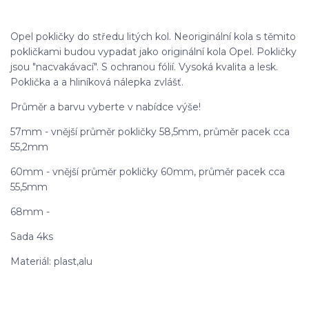
Opel pokličky do středu litých kol. Neoriginální kola s těmito
pokličkami budou vypadat jako originální kola Opel. Pokličky
jsou "nacvakávací". S ochranou fólií. Vysoká kvalita a lesk.
Poklička a a hliníková nálepka zvlášť.
Průměr a barvu vyberte v nabídce výše!
57mm - vnější průměr pokličky 58,5mm, průměr pacek cca
55,2mm
60mm - vnější průměr pokličky 60mm, průměr pacek cca
55,5mm
68mm -
Sada 4ks
Materiál: plast,alu